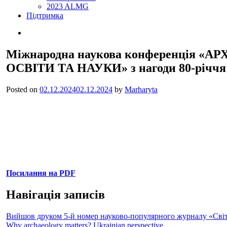
2023 ALMG
Підтримка
Міжнародна наукова конференція
ОСВІТИ ТА НАУКИ» з нагоди 80-річчя з
Posted on
02.12.2024
02.12.2024
by
Marharyta
Абстракт
В збірці представлені тези доповідей підготовлених до міжнаро
Тараса Шевченка. До видання включені матеріали, що висвітлю
цих дисциплін в системі освіти. Запропонована збірка буде кор
спадщини – археологам, музеєзнавцям, співробітникам органів
Посилання на PDF
Навігація записів
Вийшов друком 5-й номер науково-популярного журналу «Світо
Why archaeology matters? Ukrainian perspective