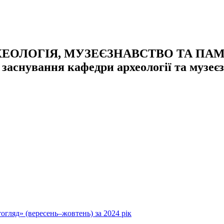
 «АРХЕОЛОГІЯ, МУЗЕЄЗНАВСТВО ТА П
аснування кафедри археології та музеє
дної конференції, присвяченої 80-ій річниці кафедри археології 
ють актуальні методологічні питання археологічної науки, музе
исною для всіх, хто цікавиться проблемами дослідження, виклада
 охорони культурної спадщини, історикам-краєзнавцям, викладач
гляд» (вересень–жовтень) за 2024 рік