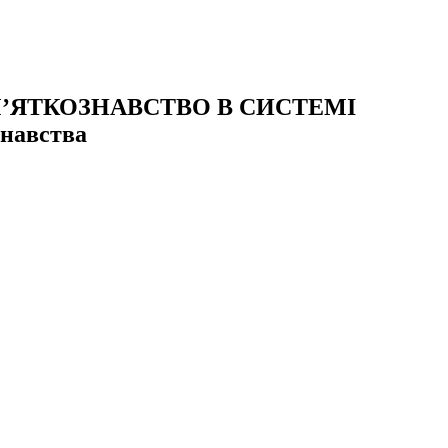
АМ’ЯТКОЗНАВСТВО В СИСТЕМІ
знавства
та музеєзнавства Київського національного університету імені
єзнавства, охорони культурної спадщини та функціонування
ння, збереження і популяризації археологічної та музейної
ам та студентам вищих навчальних закладів.