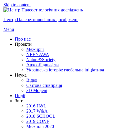
Skip to content
Центр Палеоетнологічних досліджень
Menu
Про нас
Проекти
Межиріч
NEENAWA
Nature&Society
АрхеоЛадшафти
Українська історія: глобальна ініціатива
Наука
Відео
Світова співпраця
3D Моделі
Події
Звіт
2016 H&L
2017 W&A
2018 SCHOOL
2019 CONF
Межиріч 2020