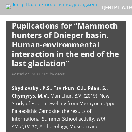
Skip
ЦЕНТР ПАЛ
to
content
Puplications for “Mammoth
hunters of Dnieper basin.
Human-environmental
interaction in the end of the
last glaciation”
Posted on
28.03.2021
by
denis
Shydlovskyi
, P.S., Tsvirkun
, O.I., Péan
, S.,
Chymyrys
, M.V.
, Mamchur, B.V. (2019). New
Study of Fourth Dwelling from Mezhyrich Upper
Palaeolithic Campsite: the results of
International Summer School activity.
VITA
ANTIQUA 11
, Archaeology, Museum and