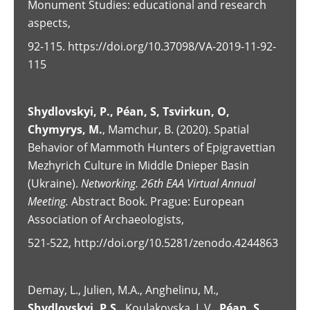
Monument Studies: educational and research
aspects,
92-115.
https://doi.org/10.37098/VA-2019-11-92-
115
Shydlovskyi
,
P
.,
P
é
an
,
S
,
Tsvirkun
,
O
,
Chymyrys
,
M
.
, Mamchur, B. (2020). Spatial
Behavior of Mammoth Hunters of Epigravettian
Mezhyrich Culture in Middle Dnieper Basin
(Ukraine).
Networking. 26th EAA Virtual Annual
Meeting.
Abstract Book. Prague: European
Association of Archaeologists,
521-522,
http://doi.org/10.5281/zenodo.4244863
Demay, L., Julien, M.A., Anghelinu, M.,
Shydlovskyi
,
P
.
S
.
, Koulakovska, L.V.,
P
éan
,
S
.
,