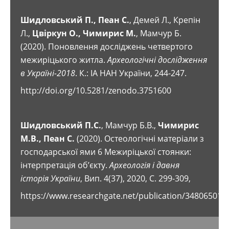
Шидловський П., Пеан С.
, Демей Л., Крепін
Л.,
Цвіркун О., Чимирис М.
, Мамчур Б.
(2020). Поновлення досліджень четвертого
межиріцького житла.
Археологічні дослідження
в Україні-2018
. К.: ІА НАН України, 244-247.
http://doi.org/10.5281/zenodo.3751600
Шидловський П.С.
, Мамчур Б.В.,
Чимирис
М.В., Пеан С.
(2020). Остеологічні матеріали з
господарської ями 6 Межиріцької стоянки:
інтерпретація об’єкту.
Археологія і давня
історія України
, Вип. 4(37), 2020, C. 299-309,
https://www.researchgate.net/publication/348065010