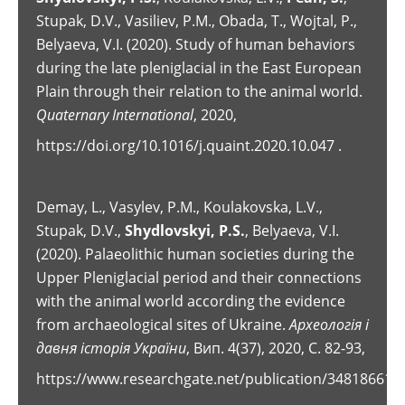
Stupak, D.V., Vasiliev, P.M., Obada, T., Wojtal, P.,
Belyaeva, V.I. (2020). Study of human behaviors
during the late pleniglacial in the East European
Plain through their relation to the animal world.
Quaternary International
, 2020,
https://doi.org/10.1016/j.quaint.2020.10.047
.
Demay, L., Vasylev, P.M., Koulakovska, L.V.,
Stupak, D.V.,
Shydlovskyi
,
P
.
S
.
, Belyaeva, V.I.
(2020). Palaeolithic human societies during the
Upper Pleniglacial period and their connections
with the animal world according the evidence
from archaeological sites of Ukraine.
Археологія і
давня історія України
, Вип. 4(37), 2020, C. 82-93,
https://www.researchgate.net/publication/348186617