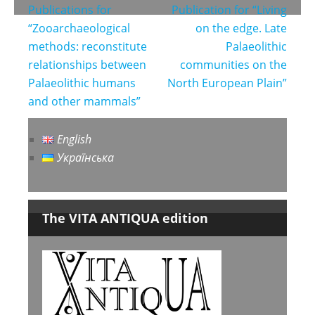
Post
Publications for
Publication for “Living
navigation
“Zooarchaeological
on the edge. Late
methods: reconstitute
Palaeolithic
relationships between
communities on the
Palaeolithic humans
North European Plain”
and other mammals”
English
Українська
The VITA ANTIQUA edition